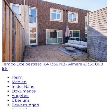
Tempo Doeloestraat 164
1336 NB · Almere
€ 350.000
k.k.
Heim
Medien
In der Nähe
Dokumente
Angebot
Über uns
Bewertungen