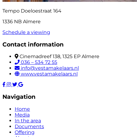
Tempo Doeloestraat 164
1336 NB Almere
Schedule a viewing
Contact information
Cinemadreef 138, 1325 EP Almere
036 – 534 72 55
info@vestamakelaars.nl
www.vestamakelaars.nl
Navigation
Home
Media
In the area
Documents
Offering