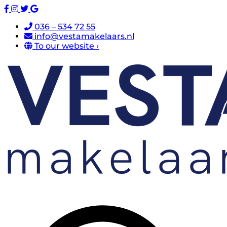
036 – 534 72 55
info@vestamakelaars.nl
To our website ›