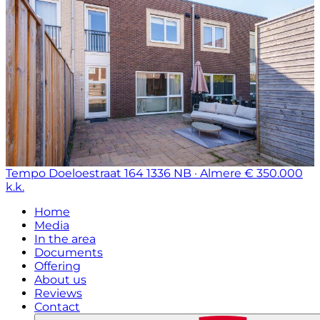
Tempo Doeloestraat 164
1336 NB · Almere
€ 350.000
k.k.
Home
Media
In the area
Documents
Offering
About us
Reviews
Contact