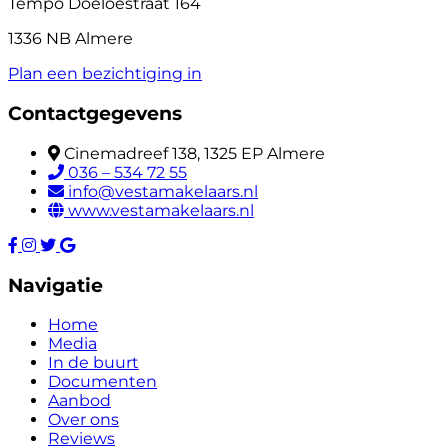
Tempo Doeloestraat 164
1336 NB Almere
Plan een bezichtiging in
Contactgegevens
Cinemadreef 138, 1325 EP Almere
036 – 534 72 55
info@vestamakelaars.nl
www.vestamakelaars.nl
Navigatie
Home
Media
In de buurt
Documenten
Aanbod
Over ons
Reviews