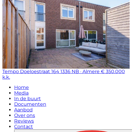
Tempo Doeloestraat 164
1336 NB · Almere
€ 350.000
k.k.
Home
Media
In de buurt
Documenten
Aanbod
Over ons
Reviews
Contact